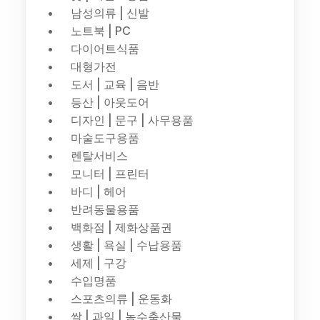
남성의류 | 신발
노트북 | PC
다이어트식품
대형가전
도서 | 교육 | 음반
등산 | 아웃도어
디자인 | 문구 | 사무용품
마술도구용품
렌탈서비스
모니터 | 프린터
바디 | 헤어
반려동물용품
백화점 | 제화상품권
생활 | 욕실 | 수납용품
세제 | 구강
수입명품
스포츠의류 | 운동화
쌀 | 과일 | 농수축산물