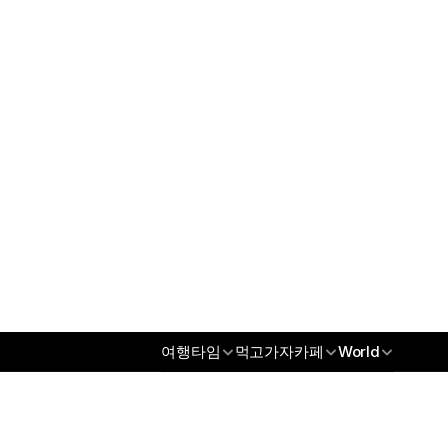
오섹시꽃배달
오섹시남성청결제
오섹시건강
오섹시통신
무역/수출파트너
오섹시코리아
오섹시스토어
오섹시몰
오섹시엔터테인먼트
오섹시인포
오섹시갤
오섹시코리아
오섹시스토어
여행타임
먹고가자카페
World
오섹시몰
오섹시엔터테인먼트
오섹시인포
오섹시갤