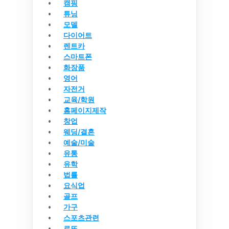
캠핑
튜닝
모델
다이어트
렌트카
스마트폰
화장품
영어
자전거
교육/학원
홈페이지제작
창업
웨딩/결혼
예술/미술
유통
유학
법률
요식업
골프
가구
스포츠관련
로또