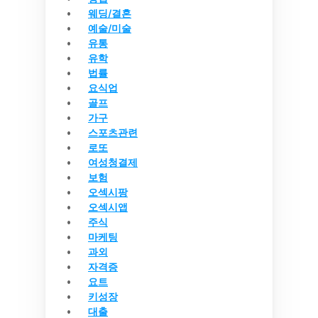
웨딩/결혼
예술/미술
유통
유학
법률
요식업
골프
가구
스포츠관련
로또
여성청결제
보험
오섹시팡
오섹시앱
주식
마케팅
과외
자격증
요트
키성장
대출