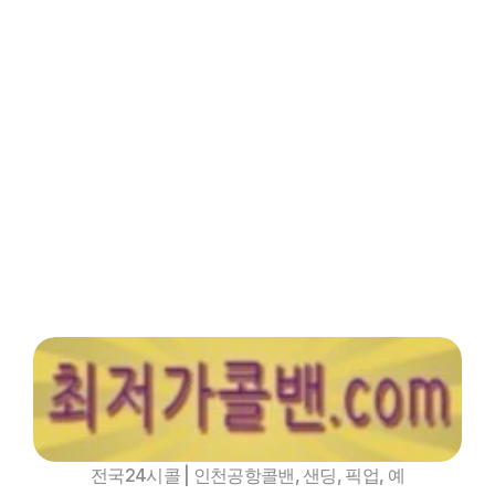
인기메뉴
파트너
핫블
XCLUB
최저가콜밴 -  광주남구
인천공항콜밴
전국24시콜 | 인천공항콜밴, 샌딩, 픽업, 예