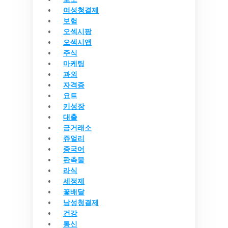
여성청결제
보험
오섹시팡
오섹시앱
주식
마케팅
과외
자격증
요트
키성장
대출
금거래소
쥬얼리
중국어
판촉물
라식
세정제
꽃배달
남성청결제
건강
통신