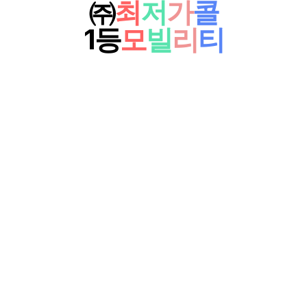
㈜
최
저
가
콜
1등
모
빌
리
티