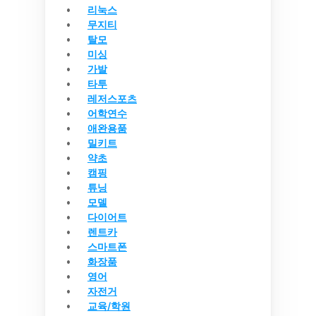
리눅스
무지티
탈모
미싱
가발
타투
레저스포츠
어학연수
애완용품
밀키트
약초
캠핑
튜닝
모델
다이어트
렌트카
스마트폰
화장품
영어
자전거
교육/학원