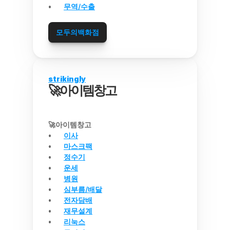
무역/수출
모두의백화점
strikingly
🚀아이템창고
🚀아이템창고
이사
마스크팩
정수기
운세
병원
심부름/배달
전자담배
재무설계
리눅스