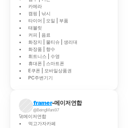
카메라
캠핑 | 낚시
타이어 | 오일 | 부품
태블릿
커피 | 음료
화장지 | 물티슈 | 생리대
화장품 | 향수
휘트니스 | 수영
휴대폰 | 스마트폰
E쿠폰 | 모바일상품권
PC주변기기
framer
-메이저연합
@BeingMani97
🚀메이저연합
먹고가자카페