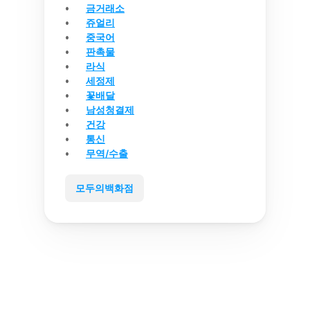
금거래소
쥬얼리
중국어
판촉물
라식
세정제
꽃배달
남성청결제
건강
통신
무역/수출
모두의백화점