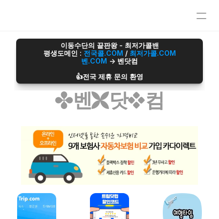
오섹시이사
이동수단의 끝판왕 - 최저가콜밴
평생도메인 : 
전국콜.COM
 / 
최저가콜.COM
마스크팩파트너
벤.COM
 -> 벤닷컴
정수기파트너
오섹시운세
👍전국 제휴 문의 환영
병원파트너
벤
닷
컴
심부름/배달파트너
재무설계파트너
전자담배파트너
리눅스파트너
무지티파트너
탈모파트너
미싱파트너
가발파트너
타투파트너
레저스포츠파트너
어학연수파트너
애완용품파트너