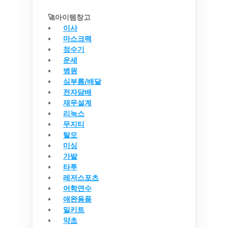
🚀아이템창고
이사
마스크팩
정수기
운세
병원
심부름/배달
전자담배
재무설계
리눅스
무지티
탈모
미싱
가발
타투
레저스포츠
어학연수
애완용품
밀키트
약초