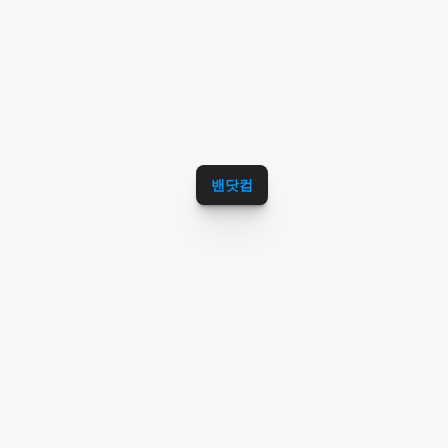
스,핫한공항서비스,인천공항블로그서비스,
인천공항카페서비스,인천공항커뮤니티서비
스,인천공항맛집추천,인천공항국내여행추
천,인천공항해외여행추천,인천공항날씨,인
천공항면세점추천,인천공항라운지추천,인
천공항버스,인천공항호화물,인천공항이사
콜밴,인천공항리무진추천,인천공항용달추
밴닷컴
천,인천공항캐리어추천,인천공항캠핑카추
천,인천공항에서김포공항