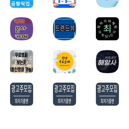
밀키트파트너
약초파트너
캠핑파트너
튜닝파트너
모델파트너
다이어트파트너
렌트카파트너
스마트폰파트너
화장품파트너
영어파트너
자전거파트너
교육/학원파트너
홈페이지제작파트너
오섹시창업
웨딩/결혼파트너
예술/미술파트너
오섹시유통
유학파트너
법률파트너
요식업