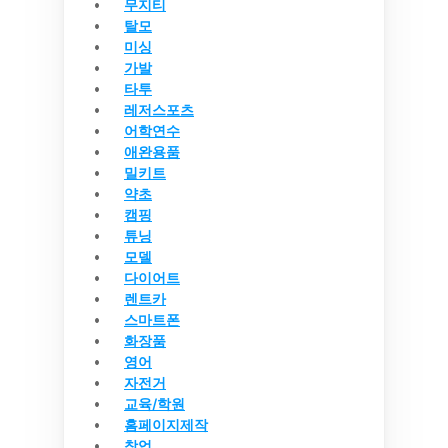
무지티
탈모
미싱
가발
타투
레저스포츠
어학연수
애완용품
밀키트
약초
캠핑
튜닝
모델
다이어트
렌트카
스마트폰
화장품
영어
자전거
교육/학원
홈페이지제작
창업