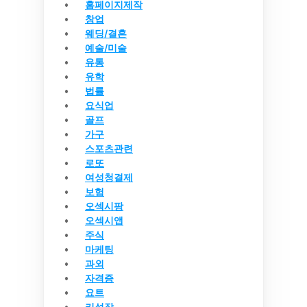
홈페이지제작
창업
웨딩/결혼
예술/미술
유통
유학
법률
요식업
골프
가구
스포츠관련
로또
여성청결제
보험
오섹시팡
오섹시앱
주식
마케팅
과외
자격증
요트
키성장