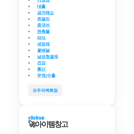
대출
금거래소
쥬얼리
중국어
판촉물
라식
세정제
꽃배달
남성청결제
건강
통신
무역/수출
모두의백화점
clickup
🚀아이템창고