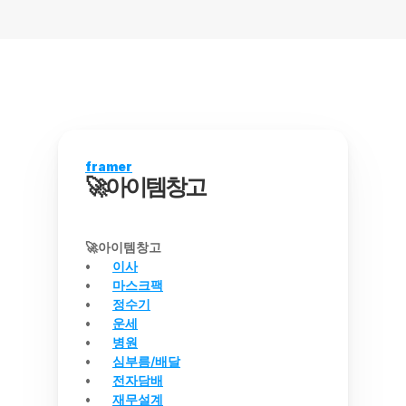
framer
🚀아이템창고
🚀아이템창고
이사
마스크팩
정수기
운세
병원
심부름/배달
전자담배
재무설계